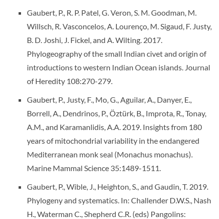
Gaubert, P., R. P. Patel, G. Veron, S. M. Goodman, M.
Willsch, R. Vasconcelos, A. Lourenço, M. Sigaud, F. Justy,
B. D. Joshi, J. Fickel, and A. Wilting. 2017.
Phylogeography of the small Indian civet and origin of
introductions to western Indian Ocean islands. Journal
of Heredity 108:270-279.
Gaubert, P., Justy, F., Mo, G., Aguilar, A., Danyer, E.,
Borrell, A., Dendrinos, P., Öztürk, B., Improta, R., Tonay,
A.M., and Karamanlidis, A.A. 2019. Insights from 180
years of mitochondrial variability in the endangered
Mediterranean monk seal (Monachus monachus).
Marine Mammal Science 35:1489-1511.
Gaubert, P., Wible, J., Heighton, S., and Gaudin, T. 2019.
Phylogeny and systematics. In: Challender D.W.S., Nash
H., Waterman C., Shepherd C.R. (eds) Pangolins: