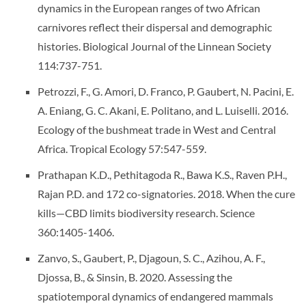
dynamics in the European ranges of two African
carnivores reflect their dispersal and demographic
histories. Biological Journal of the Linnean Society
114:737-751.
Petrozzi, F., G. Amori, D. Franco, P. Gaubert, N. Pacini, E.
A. Eniang, G. C. Akani, E. Politano, and L. Luiselli. 2016.
Ecology of the bushmeat trade in West and Central
Africa. Tropical Ecology 57:547-559.
Prathapan K.D., Pethitagoda R., Bawa K.S., Raven P.H.,
Rajan P.D. and 172 co-signatories. 2018. When the cure
kills—CBD limits biodiversity research. Science
360:1405-1406.
Zanvo, S., Gaubert, P., Djagoun, S. C., Azihou, A. F.,
Djossa, B., & Sinsin, B. 2020. Assessing the
spatiotemporal dynamics of endangered mammals