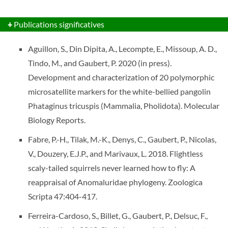
+
Publications significatives
Aguillon, S., Din Dipita, A., Lecompte, E., Missoup, A. D.,
Tindo, M., and Gaubert, P. 2020 (in press).
Development and characterization of 20 polymorphic
microsatellite markers for the white-bellied pangolin
Phataginus tricuspis (Mammalia, Pholidota). Molecular
Biology Reports.
Fabre, P.-H., Tilak, M.-K., Denys, C., Gaubert, P., Nicolas,
V., Douzery, E.J.P., and Marivaux, L. 2018. Flightless
scaly-tailed squirrels never learned how to fly: A
reappraisal of Anomaluridae phylogeny. Zoologica
Scripta 47:404-417.
Ferreira-Cardoso, S., Billet, G., Gaubert, P., Delsuc, F.,