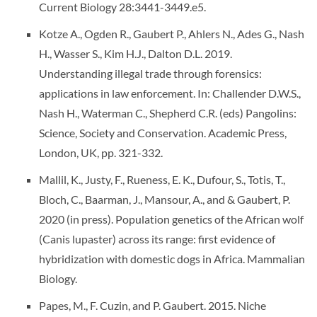
Current Biology 28:3441-3449.e5.
Kotze A., Ogden R., Gaubert P., Ahlers N., Ades G., Nash
H., Wasser S., Kim H.J., Dalton D.L. 2019.
Understanding illegal trade through forensics:
applications in law enforcement. In: Challender D.W.S.,
Nash H., Waterman C., Shepherd C.R. (eds) Pangolins:
Science, Society and Conservation. Academic Press,
London, UK, pp. 321-332.
Mallil, K., Justy, F., Rueness, E. K., Dufour, S., Totis, T.,
Bloch, C., Baarman, J., Mansour, A., and & Gaubert, P.
2020 (in press). Population genetics of the African wolf
(Canis lupaster) across its range: first evidence of
hybridization with domestic dogs in Africa. Mammalian
Biology.
Papes, M., F. Cuzin, and P. Gaubert. 2015. Niche