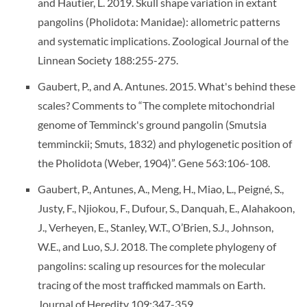
and Hautier, L. 2019. Skull shape variation in extant
pangolins (Pholidota: Manidae): allometric patterns
and systematic implications. Zoological Journal of the
Linnean Society 188:255-275.
Gaubert, P., and A. Antunes. 2015. What's behind these
scales? Comments to “The complete mitochondrial
genome of Temminck's ground pangolin (Smutsia
temminckii; Smuts, 1832) and phylogenetic position of
the Pholidota (Weber, 1904)”. Gene 563:106-108.
Gaubert, P., Antunes, A., Meng, H., Miao, L., Peigné, S.,
Justy, F., Njiokou, F., Dufour, S., Danquah, E., Alahakoon,
J., Verheyen, E., Stanley, W.T., O’Brien, S.J., Johnson,
W.E., and Luo, S.J. 2018. The complete phylogeny of
pangolins: scaling up resources for the molecular
tracing of the most trafficked mammals on Earth.
Journal of Heredity 109:347-359.