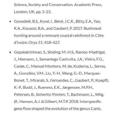
Science, Society and Conservation. Academic Press,
London, UK, pp. 5-23.
Gonedelé, B.S., Koné, I., Béné, J.C.K., Bitty, E.A., Yao,
K.A., Kouassi, B.A., and Gaubert, P. 2017. Bushmeat
hunting around a remnant coastal rainforest in Côte
d’Ivoire. Oryx 51 :418-427.
Gopalakrishnan, S., Sinding, M.-H.S., Ramos-Madrigal,
J., Niemann, J., Samaniego Castruita, J.A., Vieira, F.G.,
Carøe, C., Manuel Montero, M. de, Kuderna, L., Serres,
A., González, V.M., Liu, Y.-H., Wang, G.-D., Marques-
Bonet, T., Mirarab, S., Fernandes, C., Gaubert, P., Koepfli,
K.-P., Budd, J., Rueness, E.K., Jørgensen, M.P.H.,
Petersen, B., Sicheritz-Ponten, T., Bachmann, L., Wiig,
Ø., Hansen, A.J. & Gilbert, M.T.P. 2018. Interspecific
gene flow shaped the evolution of the genus Canis.