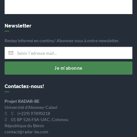
Newsletter
Restez informé en continu! Abonnez vous à notre newsletter.
Je m'abonne
Contactez-nous!
Projet RADAR-BE
Université d'Abomey-Calavi
(+229) 97890218
01 BP 526 FSA-UAC, Cotonou
République du Bénin
contact@radar-be.com