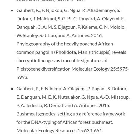
Gaubert, P.., F. Njiokou, G. Ngua, K. Afiademanyo, S.
Dufour, J. Malekani, S. G. Bi, C. Tougard, A. Olayemi, E.
Danquah, C. A. M. S. Djagoun, P. Kaleme, C. N. Mololo,
W. Stanley, S.-J. Luo, and A. Antunes. 2016.
Phylogeography of the heavily poached African
common pangolin (Pholidota, Manis tricuspis) reveals
six cryptic lineages as traceable signatures of
Pleistocene diversification Molecular Ecology 25:5975-
5993.
Gaubert, P., F. Njiokou, A. Olayemi, P. Pagani, S. Dufour,
E. Danquah, M. E. K. Nutsuakor, G. Ngua, A.-D. Missoup,
P. A. Tedesco, R. Dernat, and A. Antunes. 2015.
Bushmeat genetics: setting up a reference framework
for the DNA-typing of African forest bushmeat.
Molecular Ecology Resources 15:633-651.